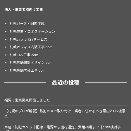
法人・事業者様向け工事
札幌パース・図面作成
札幌物置・ゴミステーション
札幌airbnb代行サービス
札幌オフィス内装工事.com
札幌LAN工事.com
札幌店舗設計デザイン.com
札幌店舗内装工事.com
最近の投稿
福岡に営業拠点開設しました
【札幌のプロが解説】防犯カメラ取り付け｜業者に任せるべき理由とDIY注意
点
戸建て防犯カメラ｜配線・電源から機材選定、費用相場まで【10の検討事