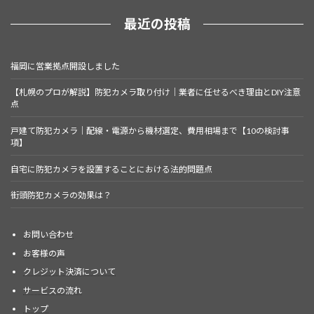
最近の投稿
福岡に営業拠点開設しました
【札幌のプロが解説】防犯カメラ取り付け｜業者に任せるべき理由とDIY注意
点
戸建て防犯カメラ｜配線・電源から機材選定、費用相場まで【10の検討事
項】
自宅に防犯カメラを設置することにおける法的問題点
街頭防犯カメラの効果は？
お問い合わせ
お客様の声
クレジット決済について
サービスの流れ
トップ